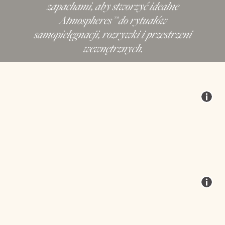
zapachami, aby stworzyć idealne
Atmospheres™ do rytuałów
samopielęgnacji, rozrywki i przestrzeni
wewnętrznych.